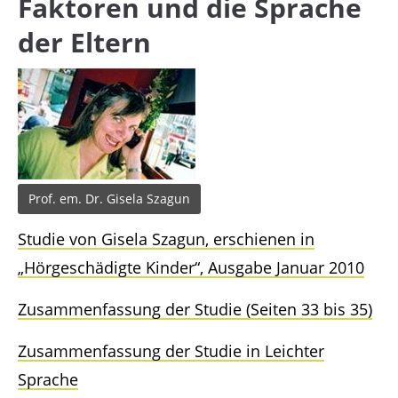
Faktoren und die Sprache
Support
der Eltern
Lorem ipsum dolor sit amet:
24h
/ 365days
Prof. em. Dr. Gisela Szagun
Studie von Gisela Szagun, erschienen in
We offer support for our customers
Mon - Fri 8:00am - 5:00pm
(GMT +1)
„Hörgeschädigte Kinder“, Ausgabe Januar 2010
Get in touch
Zusammenfassung der Studie (Seiten 33 bis 35)
Cybersteel Inc.
Zusammenfassung der Studie in Leichter
376-293 City Road, Suite 600
Sprache
San Francisco, CA 94102