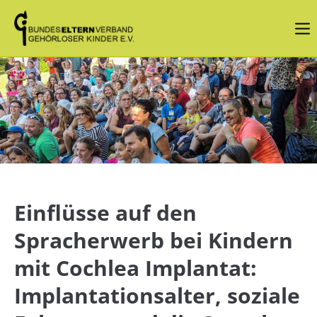
Login
Benutzername
Passwort
Einflüsse auf den
Angemeldet bleiben
Spracherwerb bei Kindern
mit Cochlea Implantat:
Anmelden
Implantationsalter, soziale
Register
|
Lost your password?