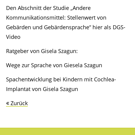
Den Abschnitt der Studie „Andere
Kommunikationsmittel: Stellenwert von
Have any questions?
+44 1234 567 890
Gebärden und Gebärdensprache“ hier als DGS-
Video
Drop us a line
info@yourdomain.com
Ratgeber von Gisela Szagun:
Wege zur Sprache von Giesela Szagun
About us
Spachentwicklung bei Kindern mit Cochlea-
Lorem ipsum dolor sit amet, consectetuer
adipiscing elit.
Implantat von Gisela Szagun
Aenean commodo ligula eget dolor. Aenean
Zurück
massa. Cum sociis natoque penatibus et
magnis dis parturient montes, nascetur
ridiculus mus. Donec quam felis, ultricies nec.