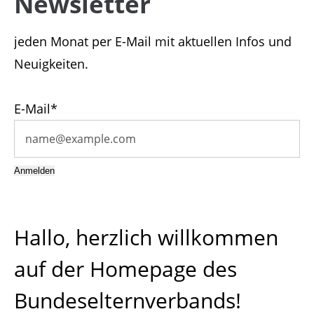
Newsletter
Support
jeden Monat per E-Mail mit aktuellen Infos und
Lorem ipsum dolor sit amet:
Neuigkeiten.
24h
E-Mail*
/ 365days
Anmelden
We offer support for our customers
Mon - Fri 8:00am - 5:00pm
(GMT +1)
Hallo, herzlich willkommen
Get in touch
auf der Homepage des
Cybersteel Inc.
376-293 City Road, Suite 600
Bundeselternverbands!
San Francisco, CA 94102