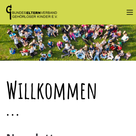
Login
Benutzername
Passwort
Willkommen
Angemeldet bleiben
Anmelden
Register
|
Lost your password?