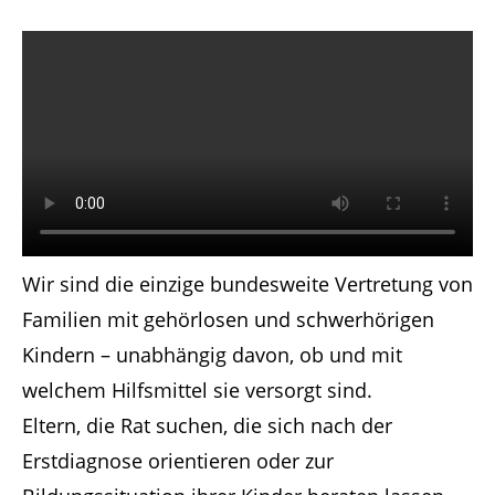
Have any questions?
+44 1234 567 890
Drop us a line
info@yourdomain.com
About us
Wir sind die einzige bundesweite Vertretung von
Lorem ipsum dolor sit amet, consectetuer
Familien mit gehörlosen und schwerhörigen
adipiscing elit.
Kindern – unabhängig davon, ob und mit
Aenean commodo ligula eget dolor. Aenean
welchem Hilfsmittel sie versorgt sind.
massa. Cum sociis natoque penatibus et
Eltern, die Rat suchen, die sich nach der
magnis dis parturient montes, nascetur
Erstdiagnose orientieren oder zur
ridiculus mus. Donec quam felis, ultricies nec.