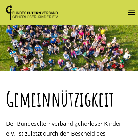
Login
Benutzername
Passwort
Gemeinnützigkeit
Angemeldet bleiben
Anmelden
Der Bundeselternverband gehörloser Kinder
Register
|
Lost your password?
e.V. ist zuletzt durch den Bescheid des