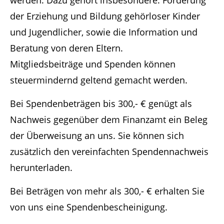
werden. Dazu gehört insbesondere: Förderung
der Erziehung und Bildung gehörloser Kinder
Have any questions?
und Jugendlicher, sowie die Information und
+44 1234 567 890
Beratung von deren Eltern.
Mitgliedsbeiträge und Spenden können
Drop us a line
steuermindernd geltend gemacht werden.
info@yourdomain.com
Bei Spendenbeträgen bis 300,- € genügt als
About us
Nachweis gegenüber dem Finanzamt ein Beleg
Lorem ipsum dolor sit amet, consectetuer
der Überweisung an uns. Sie können sich
adipiscing elit.
zusätzlich den vereinfachten Spendennachweis
herunterladen.
Aenean commodo ligula eget dolor. Aenean
massa. Cum sociis natoque penatibus et
Bei Beträgen von mehr als 300,- € erhalten Sie
magnis dis parturient montes, nascetur
von uns eine Spendenbescheinigung.
ridiculus mus. Donec quam felis, ultricies nec.