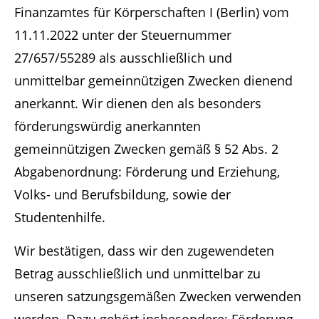
Finanzamtes für Körperschaften I (Berlin) vom
Support
11.11.2022 unter der Steuernummer
Lorem ipsum dolor sit amet:
27/657/55289 als ausschließlich und
unmittelbar gemeinnützigen Zwecken dienend
anerkannt. Wir dienen den als besonders
24h
förderungswürdig anerkannten
/ 365days
gemeinnützigen Zwecken gemäß § 52 Abs. 2
Abgabenordnung: Förderung und Erziehung,
Volks- und Berufsbildung, sowie der
We offer support for our customers
Mon - Fri 8:00am - 5:00pm
(GMT +1)
Studentenhilfe.
Get in touch
Wir bestätigen, dass wir den zugewendeten
Betrag ausschließlich und unmittelbar zu
Cybersteel Inc.
unseren satzungsgemäßen Zwecken verwenden
376-293 City Road, Suite 600
San Francisco, CA 94102